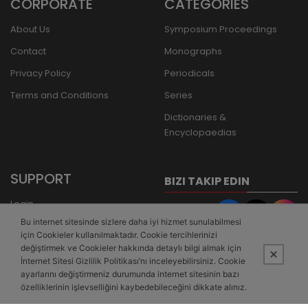
CORPORATE
CATEGORIES
About Us
Symposium Proceedings
Contact
Monographs
Privacy Policy
Periodicals
Terms and Conditions
Series
Dictionaries &
Encyclopaedias
SUPPORT
BIZI TAKIP EDIN
Login
Bu internet sitesinde sizlere daha iyi hizmet sunulabilmesi
Register
için Cookieler kullanılmaktadır. Cookie tercihlerinizi
Forgot Password
değiştirmek ve Cookieler hakkında detaylı bilgi almak için
İnternet Sitesi Gizlilik Politikası’nı inceleyebilirsiniz. Cookie
Bank Transfer
ayarlarını değiştirmeniz durumunda internet sitesinin bazı
özelliklerinin işlevselliğini kaybedebileceğini dikkate alınız.