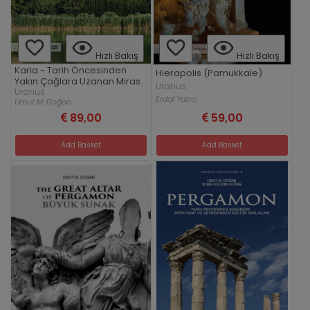
Hızlı Bakış
Hızlı Bakış
Karia - Tarih Öncesinden
Hierapolis (Pamukkale)
Yakın Çağlara Uzanan Miras
Uranus
Uranus
Erdal Yazıcı
Umut M. Doğan
89,00
59,00
Add Basket
Add Basket