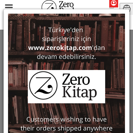
Uranus
URANUS
37 ürün bulundu
Filter
Show Only in Stock