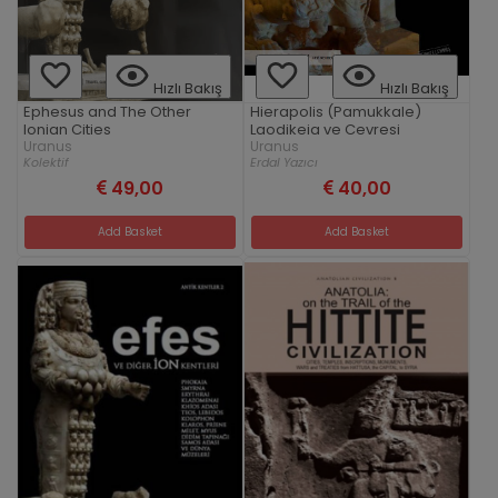
Hızlı Bakış
Hızlı Bakış
Ephesus and The Other
Hierapolis (Pamukkale)
Ionian Cities
Laodikeia ve Cevresi
Uranus
Uranus
Kolektif
Erdal Yazıcı
49,00
40,00
Add Basket
Add Basket