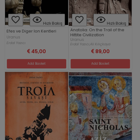
Hızlı Bakış
Hızlı Bakış
Anatolia: On the Trail of the
Efes ve Diger Ion Kentleri
Hittite Civilization
Uranus
Uranus
Erdal Yazıcı
Erdal Yazıcı,
Ali Kılıçkaya
45,00
89,00
Add Basket
Add Basket