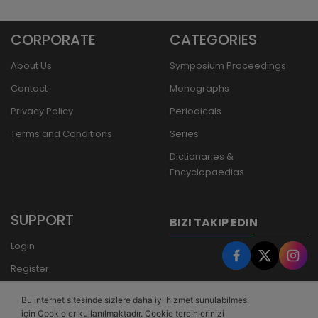
CORPORATE
CATEGORIES
About Us
Symposium Proceedings
Contact
Monographs
Privacy Policy
Periodicals
Terms and Conditions
Series
Dictionaries &
Encyclopaedias
SUPPORT
BIZI TAKIP EDIN
Login
Register
Forgot Password
Bu internet sitesinde sizlere daha iyi hizmet sunulabilmesi
Bank Transfer
için Cookieler kullanılmaktadır. Cookie tercihlerinizi