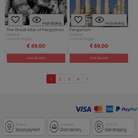
Hızlı Bakış
Hızlı Bakış
The Great Altar of Pergamon
Pergamon
Uranus
Uranus
Umut M. Doğan
Umut M. Doğan
49,00
69,00
Add Basket
Add Basket
1
2
3
4
>