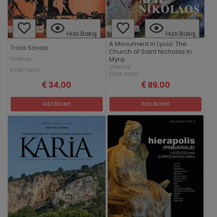
Hızlı Bakış
Hızlı Bakış
A Monument In Lycia: The
Troia Savasi
Church of Saint Nicholas In
Uranus
Myra
Uranus
Erdal Yazıcı
Erdal Yazıcı
34,00
89,00
Add Basket
Add Basket