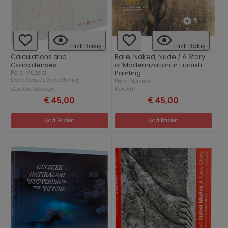
Hızlı Bakış
Hızlı Bakış
Calculations and
Bare, Naked, Nude / A Story
Coincidenses
of Modernization in Turkish
Pera Müzesi
Painting
Dora Maurer,
Vera Molnar,
Pera Müzesi
Kolektif
Gizella Rakoczy...
45,00
45,00
Add Basket
Add Basket