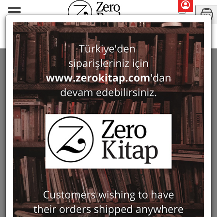
Pera Müzesi
PERA MÜZESI
88 ürün bulundu
Filter
Show Only in Stock