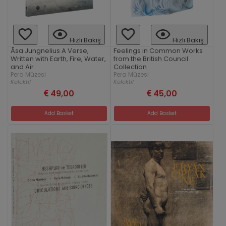
Hızlı Bakış
Hızlı Bakış
Åsa Jungnelius A Verse,
Feelings in Common Works
Written with Earth, Fire, Water,
from the British Council
and Air
Collection
Pera Müzesi
Pera Müzesi
Kolektif
Kolektif
49,00
45,00
Add Basket
Add Basket