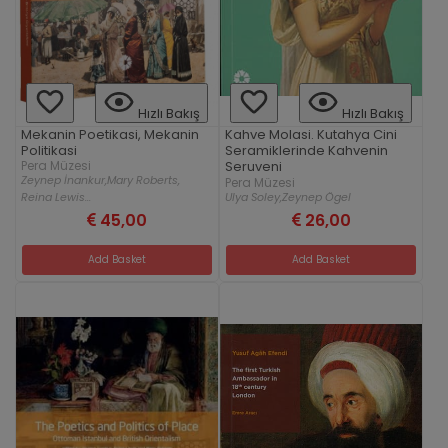
Hızlı Bakış
Hızlı Bakış
Mekanin Poetikasi, Mekanin
Kahve Molasi. Kutahya Cini
Politikasi
Seramiklerinde Kahvenin
Pera Müzesi
Seruveni
Zeynep İnankur,
Mary Roberts,
Pera Müzesi
Ulya Soley,
Zeynep Ögel
Reina Lewis...
45,00
26,00
Add Basket
Add Basket