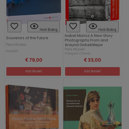
Hızlı Bakış
Hızlı Bakış
Isabel Munoz A New Story
Souvenirs of the Future
Photographs From and
Pera Müzesi
Araund Gobeklitepe
Pera Müzesi
Kolektif
François Cheval
79,00
33,00
Add Basket
Add Basket