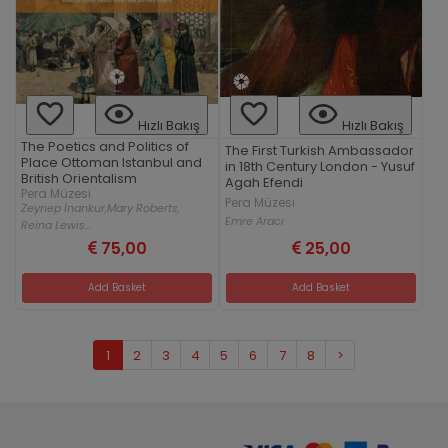
Hızlı Bakış
Hızlı Bakış
The Poetics and Politics of
The First Turkish Ambassador
Place Ottoman Istanbul and
in 18th Century London - Yusuf
British Orientalism
Agah Efendi
Pera Müzesi
Pera Müzesi
Zeynep İnankur,
Mary Roberts,
Emre Aracı
Reina Lewis...
75,00
25,00
Add Basket
Add Basket
1
2
3
4
5
6
7
8
>